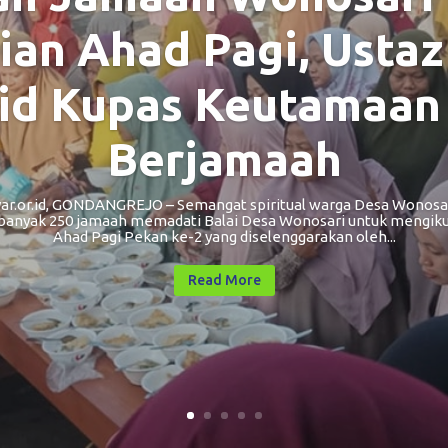
ian Ahad Pagi, Usta
id Kupas Keutamaan
Berjamaah
.or.id, GONDANGREJO – Semangat spiritual warga Desa Wonos
Sebanyak 250 jamaah memadati Balai Desa Wonosari untuk mengikut
Ahad Pagi Pekan ke-2 yang diselenggarakan oleh...
Read More