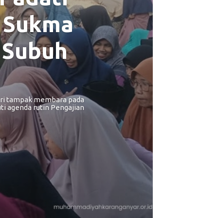
z Sukma
 Subuh
ari tampak membara pada
i agenda rutin Pengajian