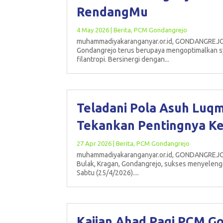
RendangMu
4 May 2026
|
Berita
,
PCM Gondangrejo
muhammadiyakaranganyar.or.id, GONDANGREJO
Gondangrejo terus berupaya mengoptimalkan sy
filantropi. Bersinergi dengan...
Teladani Pola Asuh Luq
Tekankan Pentingnya Ke
27 Apr 2026
|
Berita
,
PCM Gondangrejo
muhammadiyakaranganyar.or.id, GONDANGREJO
Bulak, Kragan, Gondangrejo, sukses menyelengg
Sabtu (25/4/2026)....
Kajian Ahad Pagi PCM Go