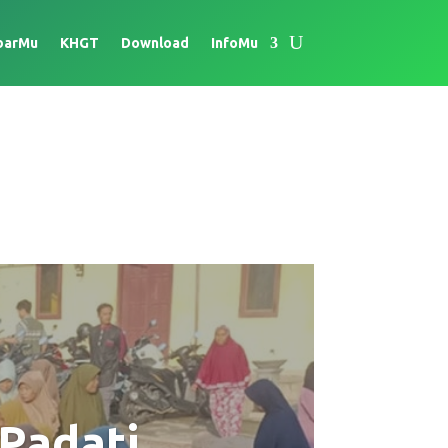
barMu
KHGT
Download
InfoMu
Padati