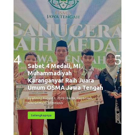
Sabet 4 Medali, MI
Muhammadiyah
Karanganyar Raih Juara
Umum OSMA Jawa Tengah
by
admin
|
August 3, 2026
|
Berita
,
Pendidikan
,
SekolahMu
| 0 Comments
Selengkapnya