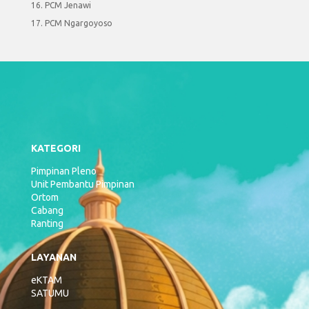
PCM Jenawi
PCM Ngargoyoso
KATEGORI
Pimpinan Pleno
Unit Pembantu Pimpinan
Ortom
Cabang
Ranting
LAYANAN
eKTAM
SATUMU