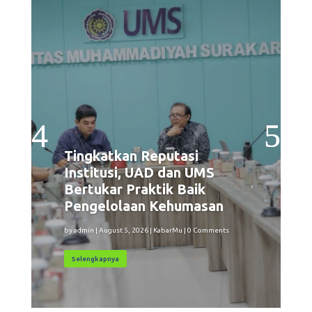
Tingkatkan Reputasi
Institusi, UAD dan UMS
Bertukar Praktik Baik
Pengelolaan Kehumasan
by
admin
|
August 5, 2026
|
KabarMu
| 0 Comments
Selengkapnya